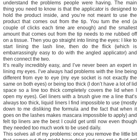
understand the problems people were having. The main
thing you need to know is that the applicator is designed to
hold the product inside, and you’re not meant to use the
product that comes out from the tip. You turn the end (a
couple of clicks each time are enough) and the smallest
amount that comes out from the tip needs to me rubbed off
on a tissue. Then you go straight into lining the eyes: I like to
start lining the lash line, then do the flick (which is
embarrassingly easy to do with the angled applicator) and
then connect the two.
It’s really incredibly easy, and I’ve never been an expert in
lining my eyes. I’ve always had problems with the line being
different from eye to eye (my eye socket is not exactly the
same on both eyes) or being too thick (I don’t have a lot of lid
space so a line too thick completely covers the lid when I
open my eyes). Gel liners with a brush give me a line that’s
always too thick, liquid liners I find impossible to use (mostly
down to me disliking the formula and the fact that when it
goes on the lashes makes mascara impossible to apply) and
felt tip liners are the best I could get until now even though
they needed too much work to be used daily.
This solves all of my problems: once you remove the little bit