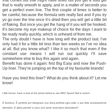
that comes out that might have dried out you get a fluid gel
that is really smooth to apply, and in a matter of seconds you
get a perfect even line. The first couple of times is better to
be careful, because the formula sets really fast and if you try
yo go over the line once it’s dried then you will get a little bit
of flaking. But once you get the hang of it you will be hooked.
It’s become my eye makeup of choice for the days I want to
be ready really quickly, which is unheard of from me.
The only doubt I have is how long will the product last. I’ve
only had it for a little bit less than two weeks so I’ve no idea
at all. But you know what? I like it so much that even if the
constant use means I will run out quickly I’ll save
somewhere else to buy this again and again.
Benefit has done it again: first Big Easy and now the Push-
Up liner. They’re jumping on the top of my favourite brands!
Have you tried this liner? What do you think about it? Let me
know!
Little bonus: have a look at the photo below to see MAC Speed Dial in action!
È favoloso. È perfetto per disegnare una linea perfetta ogni volta, e per farle assolutamente
identiche. E allora perché ci sono così tante recensioni discordanti?