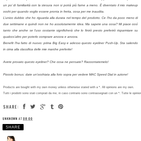
un po’ di familiarità con la stesura non si potrà più farne a meno. È diventato il mio makeup
occhi per quando voglio essere pronta in fretta, cosa per me inaudita.
L’unico dubbio che ho riguarda alla durata nel tempo del prodotto. Ce l’ho da poco meno di
due settimane e quindi non ne ho assolutamente idea. Ma sapete una cosa? Mi piace così
tanto che anche se l’uso costante significherà che lo finirò presto preferirò risparmiare su
qualcos’altro per poterlo comprare ancora e ancora.
Benefit l’ha fatto di nuovo: prima Big Easy e adesso questo eyeliner Push-Up. Sta salendo
in cima alla classifica delle mie marche preferite!
Avete provato questo eyeliner? Che cosa ne pensate? Raccontatemelo!
Piccolo bonus: date un'occhiata alla foto sopra per vedere MAC Speed Dial in azione!
Products are bought with my own money unless otherwise stated with a *. All opinions are my own.
Tutti i prodotti sono stati comprati da me, in caso contrario sono contrassegnati con un *. Tutte le opinio
SHARE:
UNKNOWN
AT
08:00
SHARE