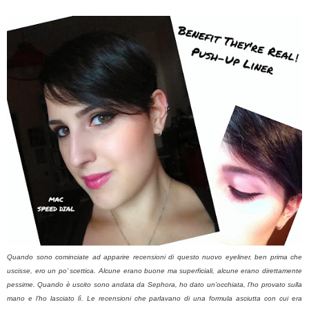
Quando sono cominciate ad apparire recensioni di questo nuovo eyeliner, ben prima che
uscisse, ero un po’ scettica. Alcune erano buone ma superficiali, alcune erano direttamente
pessime. Quando è uscito sono andata da Sephora, ho dato un’occhiata, l’ho provato sulla
mano e l’ho lasciato lì. Le recensioni che parlavano di una formula asciutta con cui era