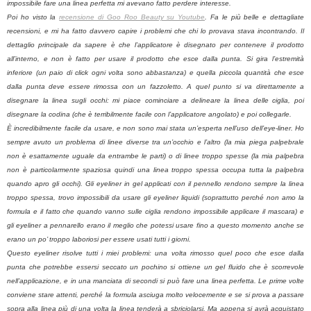
impossibile fare una linea perfetta mi avevano fatto perdere interesse.
Poi ho visto la
recensione di Goo Roo Beauty su Youtube
. Fa le più belle e dettagliate
recensioni, e mi ha fatto davvero capire i problemi che chi lo provava stava incontrando. Il
dettaglio principale da sapere è che l’applicatore è disegnato per contenere il prodotto
all’interno, e non è fatto per usare il prodotto che esce dalla punta. Si gira l’estremità
inferiore (un paio di click ogni volta sono abbastanza) e quella piccola quantità che esce
dalla punta deve essere rimossa con un fazzoletto. A quel punto si va direttamente a
disegnare la linea sugli occhi: mi piace cominciare a delineare la linea delle ciglia, poi
disegnare la codina (che è terribilmente facile con l’applicatore angolato) e poi collegarle.
È incredibilmente facile da usare, e non sono mai stata un’esperta nell’uso dell’eye-liner. Ho
sempre avuto un problema di linee diverse tra un’occhio e l’altro (la mia piega palpebrale
non è esattamente uguale da entrambe le parti) o di linee troppo spesse (la mia palpebra
non è particolarmente spaziosa quindi una linea troppo spessa occupa tutta la palpebra
quando apro gli occhi). Gli eyeliner in gel applicati con il pennello rendono sempre la linea
troppo spessa, trovo impossibili da usare gli eyeliner liquidi (soprattutto perché non amo la
formula e il fatto che quando vanno sulle ciglia rendono impossibile applicare il mascara) e
gli eyeliner a pennarello erano il meglio che potessi usare fino a questo momento anche se
erano un po’ troppo laboriosi per essere usati tutti i giorni.
Questo eyeliner risolve tutti i miei problemi: una volta rimosso quel poco che esce dalla
punta che potrebbe essersi seccato un pochino si ottiene un gel fluido che è scorrevole
nell’applicazione, e in una manciata di secondi si può fare una linea perfetta. Le prime volte
conviene stare attenti, perché la formula asciuga molto velocemente e se si prova a passare
sopra alla linea più di una volta la linea tenderà a sbriciolarsi. Ma appena si avrà acquistato