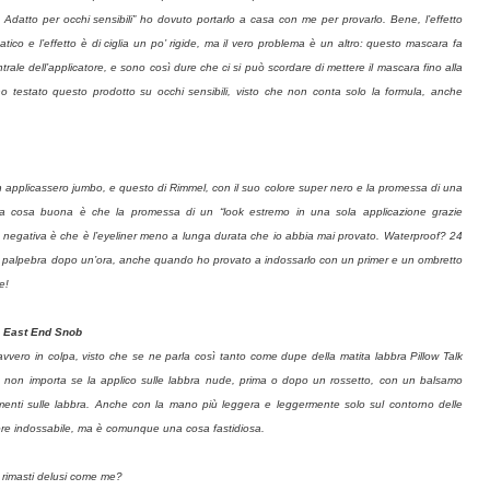
. Adatto per occhi sensibili” ho dovuto portarlo a casa con me per provarlo. Bene, l’effetto
 e l’effetto è di ciglia un po’ rigide, ma il vero problema è un altro: questo mascara fa
rale dell’applicatore, e sono così dure che ci si può scordare di mettere il mascara fino alla
o testato questo prodotto su occhi sensibili, visto che non conta solo la formula, anche
n applicassero jumbo, e questo di Rimmel, con il suo colore super nero e la promessa di una
 cosa buona è che la promessa di un “look estremo in una sola applicazione grazie
osa negativa è che è l’eyeliner meno a lunga durata che io abbia mai provato. Waterproof? 24
lla palpebra dopo un’ora, anche quando ho provato a indossarlo con un primer e un ombretto
e!
3 East End Snob
davvero in colpa, visto che se ne parla così tanto come dupe della matita labbra Pillow Talk
o: non importa se la applico sulle labbra nude, prima o dopo un rossetto, con un balsamo
mmenti sulle labbra. Anche con la mano più leggera e leggermente solo sul contorno delle
re indossabile, ma è comunque una cosa fastidiosa.
e rimasti delusi come me?