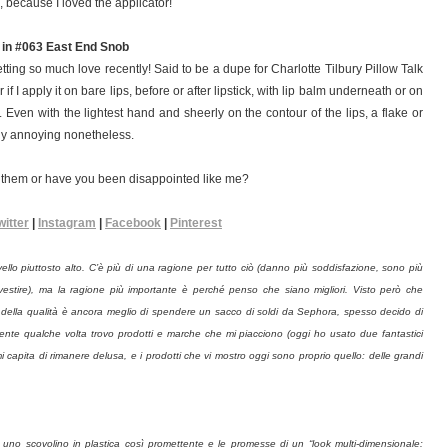
because I loved the applicator!
r in #063 East End Snob
n getting so much love recently! Said to be a dupe for Charlotte Tilbury Pillow Talk
er if I apply it on bare lips, before or after lipstick, with lip balm underneath or on
ps. Even with the lightest hand and sheerly on the contour of the lips, a flake or
eally annoying nonetheless.
e them or have you been disappointed like me?
witter
|
Instagram
|
Facebook
|
Pinterest
vello piuttosto alto. C’è più di una ragione per tutto ciò (danno più soddisfazione, sono più
nvestire), ma la ragione più importante è perché penso che siano migliori. Visto però che
della qualità è ancora meglio di spendere un sacco di soldi da Sephora, spesso decido di
mente qualche volta trovo prodotti e marche che mi piacciono (oggi ho usato due fantastici
capita di rimanere delusa, e i prodotti che vi mostro oggi sono proprio quello: delle grandi
no scovolino in plastica così promettente e le promesse di un “look multi-dimensionale: