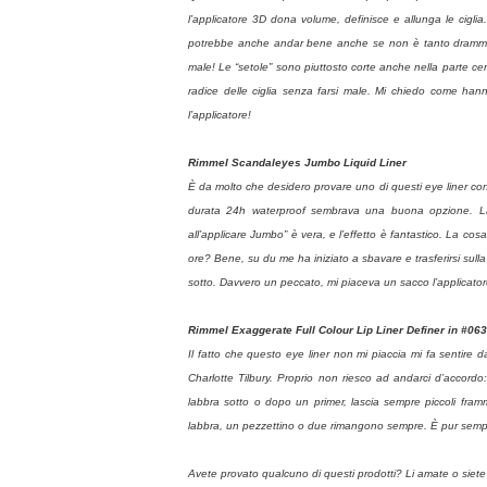
l’applicatore 3D dona volume, definisce e allunga le ciglia
potrebbe anche andar bene anche se non è tanto drammatico
male! Le “setole” sono piuttosto corte anche nella parte cent
radice delle ciglia senza farsi male. Mi chiedo come hann
l’applicatore!
Rimmel Scandaleyes Jumbo Liquid Liner
È da molto che desidero provare uno di questi eye liner co
durata 24h waterproof sembrava una buona opzione. La
all’applicare Jumbo” è vera, e l’effetto è fantastico. La c
ore? Bene, su du me ha iniziato a sbavare e trasferirsi su
sotto. Davvero un peccato, mi piaceva un sacco l’applicator
Rimmel Exaggerate Full Colour Lip Liner Definer in #06
Il fatto che questo eye liner non mi piaccia mi fa sentire 
Charlotte Tilbury. Proprio non riesco ad andarci d’accord
labbra sotto o dopo un primer, lascia sempre piccoli fra
labbra, un pezzettino o due rimangono sempre. È pur semp
Avete provato qualcuno di questi prodotti? Li amate o siet