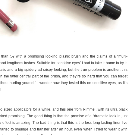
e than 5€ with a promising looking plastic brush and the claims of a “multi-
 lengthens lashes. Suitable for sensitive eyes” I had to take it home to try it.
atic and a big spidery ad crispy looking, but the true problem is another: this
n the fatter central part of the brush, and they’re so hard that you can forget
thout hurting yourself. I wonder how they tested this on sensitive eyes, as it’s
!
bo sized applicators for a while, and this one from Rimmel, with its ultra black
ed promising. The good thing is that the promise of a “dramatic look in just
effect is amazing. The bad thing is that this is the less long lasting liner I’ve
tarted to smudge and transfer after an hour, even when I tried to wear it with