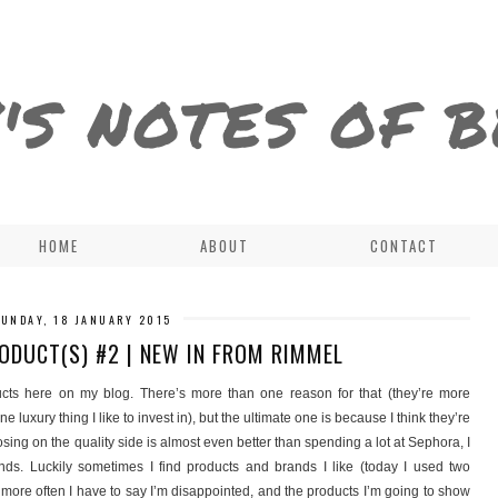
'S NOTES OF 
HOME
ABOUT
CONTACT
SUNDAY, 18 JANUARY 2015
ODUCT(S) #2 | NEW IN FROM RIMMEL
ts here on my blog. There’s more than one reason for that (they’re more
e luxury thing I like to invest in), but the ultimate one is because I think they’re
loosing on the quality side is almost even better than spending a lot at Sephora, I
nds. Luckily sometimes I find products and brands I like (today I used two
ore often I have to say I’m disappointed, and the products I’m going to show