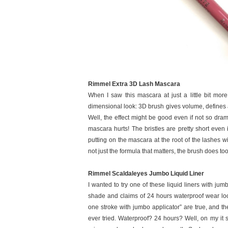
Rimmel Extra 3D Lash Mascara
When I saw this mascara at just a little bit mor
dimensional look: 3D brush gives volume, defines and
Well, the effect might be good even if not so dram
mascara hurts! The bristles are pretty short even i
putting on the mascara at the root of the lashes wi
not just the formula that matters, the brush does too
Rimmel Scaldaleyes Jumbo Liquid Liner
I wanted to try one of these liquid liners with jum
shade and claims of 24 hours waterproof wear look
one stroke with jumbo applicator” are true, and the 
ever tried. Waterproof? 24 hours? Well, on my it s