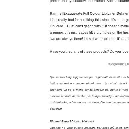
primer and eyeshadow underneath. Such a shame, 
Rimmel Exaggerate Full Colour Lip Liner Define
I feel really bad for not liking this, since it’s bee
Lip Pencil, I just can’t get on with it. It doesn’t matt
a primer, this just leaves little crumbles on the li
two are always there! It’s still wearable, but it’s r
Have you tried any of these products? Do you lov
Bloglovin’
|
T
Qui sul mio blog leggete sempre di prodotti di marche di li
belli a vedersi e sono un piccolo lusso in cui mi piace i
spendere un po’ di meno senza perdere dal punto di vista 
provare prodotti di marche più budget friendly. Fortunata
ombretti Kiko, ad esempio), ma devo dire che più spesso mi 
delusioni.
Rimmel Extra 3D Lash Mascara
Quando ho visto questo mascara per poco più di 5€ con u