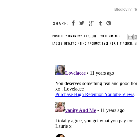
Bloglovin’
|
T
SHARE:
POSTED BY
UNKNOWN
AT
13:30
23 COMMENTS
LABELS:
DISAPPOINTING PRODUCT
,
EYELINER
,
LIP PENCIL
,
M