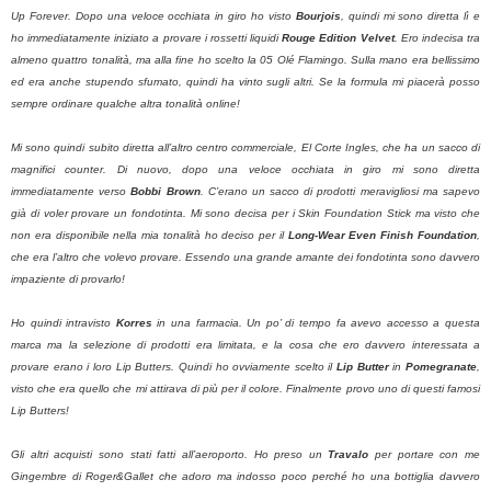
Up Forever. Dopo una veloce occhiata in giro ho visto
Bourjois
, quindi mi sono diretta lì e
ho immediatamente iniziato a provare i rossetti liquidi
Rouge Edition Velvet
. Ero indecisa tra
almeno quattro tonalità, ma alla fine ho scelto la 05 Olé Flamingo. Sulla mano era bellissimo
ed era anche stupendo sfumato, quindi ha vinto sugli altri. Se la formula mi piacerà posso
sempre ordinare qualche altra tonalità online!
Mi sono quindi subito diretta all’altro centro commerciale, El Corte Ingles, che ha un sacco di
magnifici counter. Di nuovo, dopo una veloce occhiata in giro mi sono diretta
immediatamente verso
Bobbi Brown
. C’erano un sacco di prodotti meravigliosi ma sapevo
già di voler provare un fondotinta. Mi sono decisa per i Skin Foundation Stick ma visto che
non era disponibile nella mia tonalità ho deciso per il
Long-Wear Even Finish Foundation
,
che era l’altro che volevo provare. Essendo una grande amante dei fondotinta sono davvero
impaziente di provarlo!
Ho quindi intravisto
Korres
in una farmacia. Un po’ di tempo fa avevo accesso a questa
marca ma la selezione di prodotti era limitata, e la cosa che ero davvero interessata a
provare erano i loro Lip Butters. Quindi ho ovviamente scelto il
Lip Butter
in
Pomegranate
,
visto che era quello che mi attirava di più per il colore. Finalmente provo uno di questi famosi
Lip Butters!
Gli altri acquisti sono stati fatti all’aeroporto. Ho preso un
Travalo
per portare con me
Gingembre di Roger&Gallet che adoro ma indosso poco perché ho una bottiglia davvero