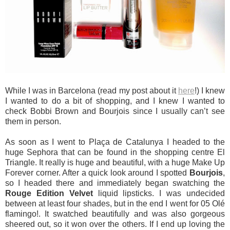
While I was in Barcelona (read my post about it
here
!) I knew
I wanted to do a bit of shopping, and I knew I wanted to
check Bobbi Brown and Bourjois since I usually can’t see
them in person.
As soon as I went to Plaça de Catalunya I headed to the
huge Sephora that can be found in the shopping centre El
Triangle. It really is huge and beautiful, with a huge Make Up
Forever corner. After a quick look around I spotted
Bourjois
,
so I headed there and immediately began swatching the
Rouge Edition Velvet
liquid lipsticks. I was undecided
between at least four shades, but in the end I went for 05 Olé
flamingo!. It swatched beautifully and was also gorgeous
sheered out, so it won over the others. If I end up loving the