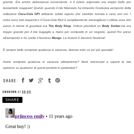
grande. Era anche abbastanza conveniente, e il colore argentato era troppo bello per
lasciarmelo scappare! Quindi, quando il mio fidanzato ha intravisto l’esclusiva aeroporto della
collezione
Coca-Cola OPI
abbiamo subito saputo che sarebbe tornata a casa con noi. I
colori sono tutti stupendi e il Coca-Cola Red è semplicemente meraviglioso! L’ultima cosa che
avevo in mente di guardare era
The Body Shop
. Volevo prendere un
Body Sorbet
ma era
troppo grande per il mio bagaglio a mano per comprarlo in un negozio, quindi l’ho preso
all’aeroporto e ho scelto il favoloso
Mango
. La texture è davvero favolosa!
È sempre bello comprare qualcosa in vacanza, diventa tutto un po’ più speciale!
Avete comprato qualcosa in vacanza ultimamente? Siete interessati a sapere la mia
opinione su qualcuno di questi prodotti in particolare?
SHARE:
UNKNOWN
AT
08:00
SHARE