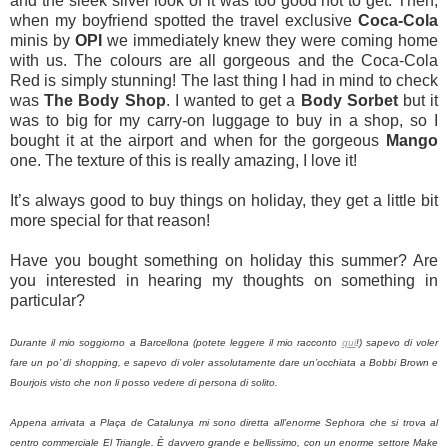
and the sleek silver look of it was too good not to get. Then,
when my boyfriend spotted the travel exclusive
Coca-Cola
minis
by
OPI
we immediately knew they were coming home
with us. The colours are all gorgeous and the Coca-Cola
Red is simply stunning! The last thing I had in mind to check
was
The Body Shop
. I wanted to get a
Body Sorbet
but it
was to big for my carry-on luggage to buy in a shop, so I
bought it at the airport and when for the gorgeous
Mango
one. The texture of this is really amazing, I love it!
It’s always good to buy things on holiday, they get a little bit
more special for that reason!
Have you bought something on holiday this summer? Are
you interested in hearing my thoughts on something in
particular?
Durante il mio soggiorno a Barcellona (potete leggere il mio racconto
qui
!) sapevo di voler
fare un po’ di shopping, e sapevo di voler assolutamente dare un’occhiata a Bobbi Brown e
Bourjois visto che non li posso vedere di persona di solito.
Appena arrivata a Plaça de Catalunya mi sono diretta all’enorme Sephora che si trova al
centro commerciale El Triangle. È davvero grande e bellissimo, con un enorme settore Make