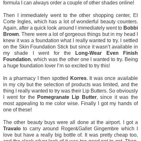
formula I can always order a couple of other shades online!
Then I immediately went to the other shopping center, El
Corte Ingles, which has a lot of wonderful beauty counters.
Again, after a quick look around I immediately went to
Bobbi
Brown
. There were a lot of gorgeous things but in my head I
knew it was a foundation what I really wanted to try. I settled
on the Skin Foundation Stick but since it wasn’t available in
my shade I went for the
Long-Wear Even Finish
Foundation
, which was the other one I wanted to try. Being
a huge foundation lover I’m so excited to try this!
In a pharmacy I then spotted
Korres
. It was once available
in my city but the selection of products was limited, and the
thing I really wanted to try was their Lip Butters. So obviously
I went for the
Pomegranate Lip Butter
, since it was the
most appealing to me color wise. Finally I got my hands of
one of these!
The other beauty buys were all done at the airport. I got a
Travalo
to carry around Roger&Gallet Gingembre which I
love but have a really big bottle of. It was pretty cheap too,