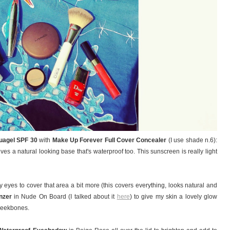
uagel SPF 30
with
Make Up Forever Full Cover Concealer
(I use shade n.6):
es a natural looking base that's waterproof too. This sunscreen is really light
 eyes to cover that area a bit more (this covers everything, looks natural and
nzer
in Nude On Board (I talked about it
here
) to give my skin a lovely glow
cheekbones.