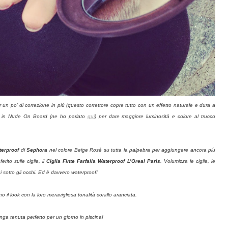
r un po’ di correzione in più (questo correttore copre tutto con un effetto naturale e dura a
in Nude On Board (ne ho parlato
qui
) per dare maggiore luminosità e colore al trucco
terproof
di
Sephora
nel colore Beige Rosé su tutta la palpebra per aggiungere ancora più
rito sulle ciglia, il
Ciglia Finte Farfalla Waterproof L’Oreal Paris
. Volumizza le ciglia, le
ui sotto gli occhi. Ed è davvero waterproof!
 il look con la loro meravigliosa tonalità corallo aranciata.
nga tenuta perfetto per un giorno in piscina!