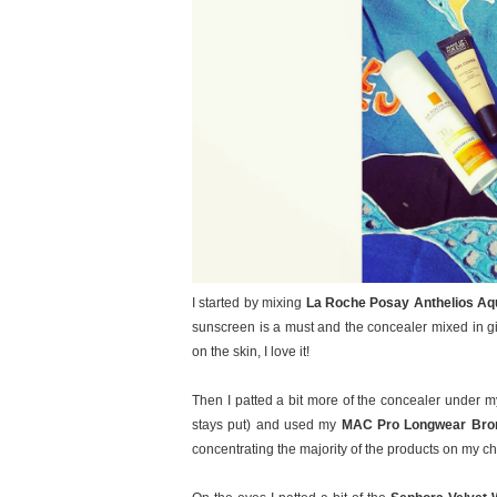
I started by mixing
La Roche Posay Anthelios Aq
sunscreen is a must and the concealer mixed in giv
on the skin, I love it!
Then I patted a bit more of the concealer under my
stays put) and used my
MAC Pro Longwear Bro
concentrating the majority of the products on my 