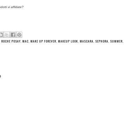
dotti vi affidate?
A ROCHE POSAY
,
MAC
,
MAKE UP FOREVER
,
MAKEUP LOOK
,
MASCARA
,
SEPHORA
,
SUMMER
,