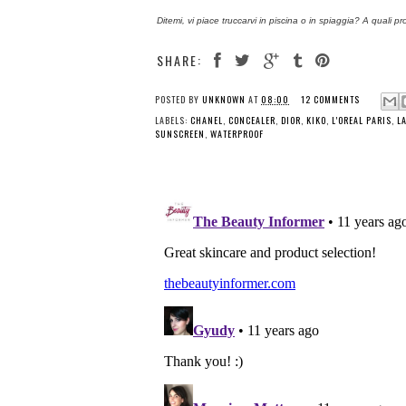
Ditemi, vi piace truccarvi in piscina o in spiaggia? A quali pro
SHARE:
POSTED BY
UNKNOWN
AT
08:00
12 COMMENTS
LABELS:
CHANEL
,
CONCEALER
,
DIOR
,
KIKO
,
L'OREAL PARIS
,
L
SUNSCREEN
,
WATERPROOF