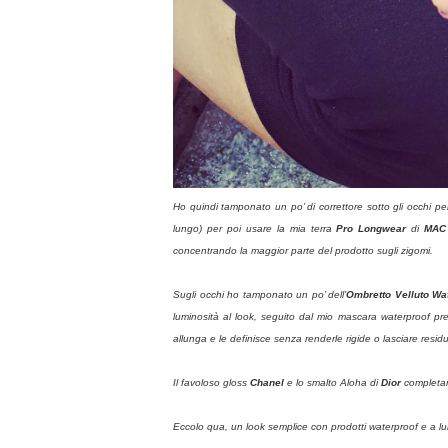
Ho quindi tamponato un po’ di correttore sotto gli occhi pe
lungo) per poi usare la mia terra
Pro Longwear
di
MAC
concentrando la maggior parte del prodotto sugli zigomi.
Sugli occhi ho tamponato un po’ dell’
Ombretto Velluto Wa
luminosità al look, seguito dal mio mascara waterproof prefe
allunga e le definisce senza renderle rigide o lasciare resid
Il favoloso gloss
Chanel
e lo smalto Aloha di
Dior
completano
Eccolo qua, un look semplice con prodotti waterproof e a lu