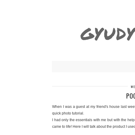
GYUDY
WE
PO
When I was a guest at my friend's house last we
quick photo tutorial.
I had only the essentials with me but with the hel
came to life! Here I will talk about the product I use