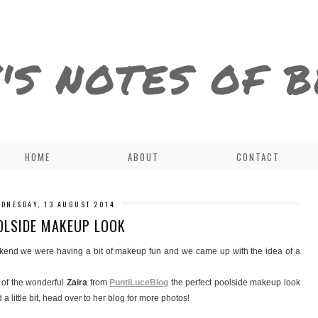
'S NOTES OF 
HOME
ABOUT
CONTACT
DNESDAY, 13 AUGUST 2014
OLSIDE MAKEUP LOOK
ekend we were having a bit of makeup fun and we came up with the idea of a
p of the wonderful
Zaira
from
PuntiLuceBlog
the perfect poolside makeup look
d a little bit, head over to her blog for more photos!