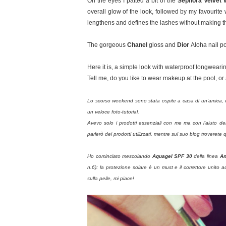
On the eyes I patted a bit of the
Sephora Velvet
overall glow of the look, followed by my favourit
lengthens and defines the lashes without making the
The gorgeous
Chanel
gloss and
Dior
Aloha nail po
Here it is, a simple look with waterproof longwearing
Tell me, do you like to wear makeup at the pool, o
Lo scorso weekend sono stata ospite a casa di un’amica, e
un veloce foto-tutorial.
Avevo solo i prodotti essenziali con me ma con l’aiuto de
parlerò dei prodotti utilizzati, mentre sul suo blog troverete 
Ho cominciato mescolando
Aquagel SPF 30
della linea
An
n.6): la protezione solare è un must e il correttore unit
sulla pelle, mi piace!