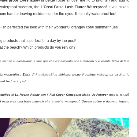
 Waterproof Eyeshadow
in Beige Rose all over the lid to brighten and add to
e waterproof mascara, the
L'Oreal False Lash Flutter Waterproof
. It volumizes,
m hard or leaving residues under the eyes. It is really waterproof too!
lish perfected the look with their wonderful orangey coral summer hues.
 products that is perfect for a day by the pool!
r at the beach? Which products do you rely on?
 mentre ci divertivamo a fare qualche esperimento con il makeup ci è venuta l’idea di fare
lla meravigliosa
Zaira
di
PuntiLuceBlog
abbiamo creato il perfetto makeup da piscina! Io
qualche foto in più!
thelios
di
La Roche Posay
con il
Full Cover Concealer Make Up Forever
(uso la tonalià
o ad essa crea una base naturale che è anche waterproof. Questo solare è davvero leggero